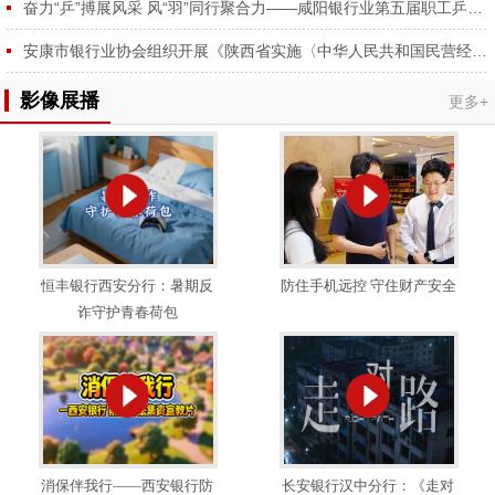
奋力“乒”搏展风采 风“羽”同行聚合力——咸阳银行业第五届职工乒羽球赛圆满举行
安康市银行业协会组织开展《陕西省实施〈中华人民共和国民营经济促进法〉办法》专题学习会
影像展播
更多+
恒丰银行西安分行：暑期反
防住手机远控 守住财产安全
诈守护青春荷包
消保伴我行——西安银行防
长安银行汉中分行：《走对