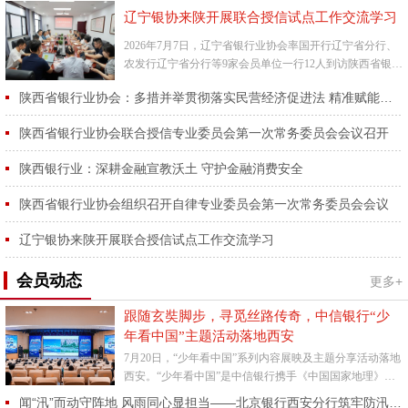
辽宁银协来陕开展联合授信试点工作交流学习
2026年7月7日，辽宁省银行业协会率国开行辽宁省分行、
农发行辽宁省分行等9家会员单位一行12人到访陕西省银行
业协会，开展联合授信试点工作交流学习活动。陕西省银
陕西省银行业协会：多措并举贯彻落实民营经济促进法 精准赋能省内民营经济高质量发展
行业协...
陕西省银行业协会联合授信专业委员会第一次常务委员会会议召开
陕西银行业：深耕金融宣教沃土 守护金融消费安全
陕西省银行业协会组织召开自律专业委员会第一次常务委员会会议
辽宁银协来陕开展联合授信试点工作交流学习
会员动态
更多+
跟随玄奘脚步，寻觅丝路传奇，中信银行“少
年看中国”主题活动落地西安
7月20日，“少年看中国”系列内容展映及主题分享活动落地
西安。“少年看中国”是中信银行携手《中国国家地理》杂
志社为亲子家庭特别打造的主题活动，旨在以精彩地理内
闻“汛”而动守阵地 风雨同心显担当——北京银行西安分行筑牢防汛安全防线