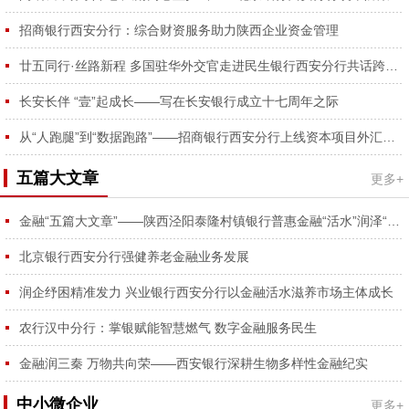
容...
招商银行西安分行：综合财资服务助力陕西企业资金管理
廿五同行·丝路新程 多国驻华外交官走进民生银行西安分行共话跨境合作
长安长伴 “壹”起成长——写在长安银行成立十七周年之际
从“人跑腿”到“数据跑路”——招商银行西安分行上线资本项目外汇登记RPA功能
五篇大文章
更多+
金融“五篇大文章”——陕西泾阳泰隆村镇银行普惠金融“活水”润泽“番茄红、蔬菜绿”
北京银行西安分行强健养老金融业务发展
润企纾困精准发力 兴业银行西安分行以金融活水滋养市场主体成长
农行汉中分行：掌银赋能智慧燃气 数字金融服务民生
金融润三秦 万物共向荣——西安银行深耕生物多样性金融纪实
中小微企业
更多+