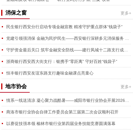
消保之窗
更多+
民生银行西安分行启动专项金融宣教 精准守护重点群体“钱袋子”
党建引领强消保 金融为民护民生——西安银行深耕多元消保服务 守护金融消费者合法权益
守护资金最后关口 筑牢金融安全防线——建行凤城十二路支行成功拦截涉诈资金、为外省客户挽损2万元获锦旗
浙商银行西安西大街支行：银携手“零距离” 守好百姓“钱袋子”
恒丰银行西安友谊东路支行趣味金融课点亮童心
地市协会
更多+
情系一线送清凉 凝心聚力战酷暑——咸阳市银行业协会开展2026年夏日送清凉慰问活动
商洛市银行业协会自律工作委员会第三届第二次会议顺利召开
以赛促技强本领 榆林市银行业第四届业务技能竞赛圆满落幕