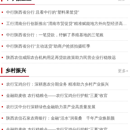
中行陕西省分行:且看中行的“塑料果筐贷”
工行渭南分行创新推出“渭南市贸促贷”精准赋能地方外向型经济高质量发展
中行陕西省分行：一笔贷款，纾解了养殖基地的三笔账
中行陕西省分行“主动送贷”助商户抢抓拍摄旺季
陕西农信咸阳农合机构用足再贷款政策助力民营企业行稳致远
乡村振兴
更多+
农行宝鸡分行：深耕惠农分期业务 精准助力乡村产业振兴
金融助麦收 农行稳粮仓——农行宝鸡分行护航“三夏”收官
农行汉中分行深耕绿色金融助力茶产业高质量发展
陕西农信石泉农商银行：金融“活水”润蚕桑 千年产业焕新颜
金融助麦收 农行稳粮仓——农行宝鸡分行护航“三夏”收官