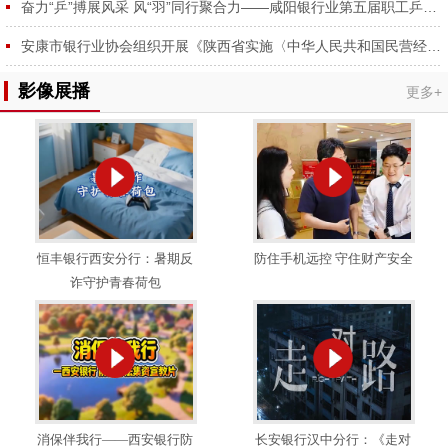
奋力“乒”搏展风采 风“羽”同行聚合力——咸阳银行业第五届职工乒羽球赛圆满举行
安康市银行业协会组织开展《陕西省实施〈中华人民共和国民营经济促进法〉办法》专题学习会
影像展播
更多+
恒丰银行西安分行：暑期反
防住手机远控 守住财产安全
诈守护青春荷包
消保伴我行——西安银行防
长安银行汉中分行：《走对