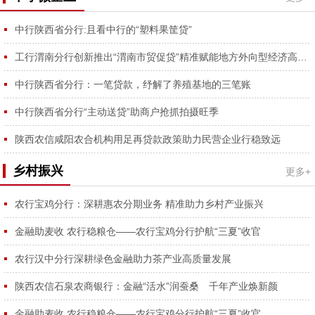
中行陕西省分行:且看中行的“塑料果筐贷”
工行渭南分行创新推出“渭南市贸促贷”精准赋能地方外向型经济高质量发展
中行陕西省分行：一笔贷款，纾解了养殖基地的三笔账
中行陕西省分行“主动送贷”助商户抢抓拍摄旺季
陕西农信咸阳农合机构用足再贷款政策助力民营企业行稳致远
乡村振兴
更多+
农行宝鸡分行：深耕惠农分期业务 精准助力乡村产业振兴
金融助麦收 农行稳粮仓——农行宝鸡分行护航“三夏”收官
农行汉中分行深耕绿色金融助力茶产业高质量发展
陕西农信石泉农商银行：金融“活水”润蚕桑 千年产业焕新颜
金融助麦收 农行稳粮仓——农行宝鸡分行护航“三夏”收官