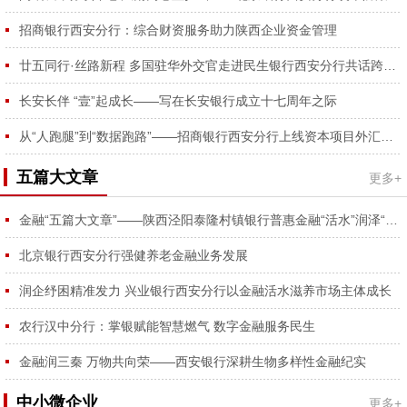
容...
招商银行西安分行：综合财资服务助力陕西企业资金管理
廿五同行·丝路新程 多国驻华外交官走进民生银行西安分行共话跨境合作
长安长伴 “壹”起成长——写在长安银行成立十七周年之际
从“人跑腿”到“数据跑路”——招商银行西安分行上线资本项目外汇登记RPA功能
五篇大文章
更多+
金融“五篇大文章”——陕西泾阳泰隆村镇银行普惠金融“活水”润泽“番茄红、蔬菜绿”
北京银行西安分行强健养老金融业务发展
润企纾困精准发力 兴业银行西安分行以金融活水滋养市场主体成长
农行汉中分行：掌银赋能智慧燃气 数字金融服务民生
金融润三秦 万物共向荣——西安银行深耕生物多样性金融纪实
中小微企业
更多+