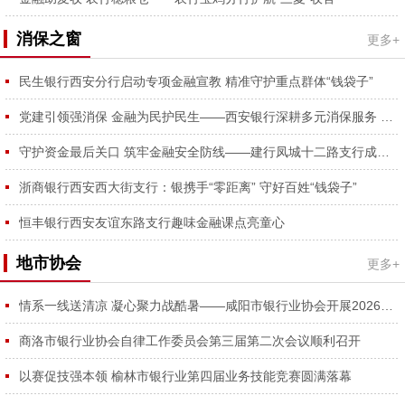
消保之窗
更多+
民生银行西安分行启动专项金融宣教 精准守护重点群体“钱袋子”
党建引领强消保 金融为民护民生——西安银行深耕多元消保服务 守护金融消费者合法权益
守护资金最后关口 筑牢金融安全防线——建行凤城十二路支行成功拦截涉诈资金、为外省客户挽损2万元获锦旗
浙商银行西安西大街支行：银携手“零距离” 守好百姓“钱袋子”
恒丰银行西安友谊东路支行趣味金融课点亮童心
地市协会
更多+
情系一线送清凉 凝心聚力战酷暑——咸阳市银行业协会开展2026年夏日送清凉慰问活动
商洛市银行业协会自律工作委员会第三届第二次会议顺利召开
以赛促技强本领 榆林市银行业第四届业务技能竞赛圆满落幕