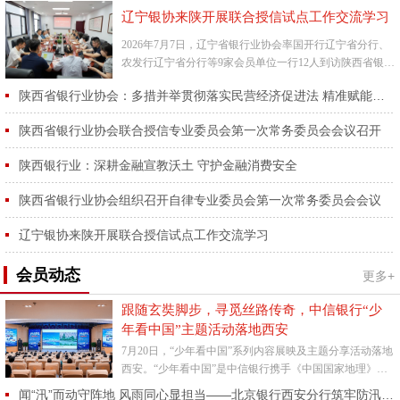
辽宁银协来陕开展联合授信试点工作交流学习
2026年7月7日，辽宁省银行业协会率国开行辽宁省分行、
农发行辽宁省分行等9家会员单位一行12人到访陕西省银行
业协会，开展联合授信试点工作交流学习活动。陕西省银
陕西省银行业协会：多措并举贯彻落实民营经济促进法 精准赋能省内民营经济高质量发展
行业协...
陕西省银行业协会联合授信专业委员会第一次常务委员会会议召开
陕西银行业：深耕金融宣教沃土 守护金融消费安全
陕西省银行业协会组织召开自律专业委员会第一次常务委员会会议
辽宁银协来陕开展联合授信试点工作交流学习
会员动态
更多+
跟随玄奘脚步，寻觅丝路传奇，中信银行“少
年看中国”主题活动落地西安
7月20日，“少年看中国”系列内容展映及主题分享活动落地
西安。“少年看中国”是中信银行携手《中国国家地理》杂
志社为亲子家庭特别打造的主题活动，旨在以精彩地理内
闻“汛”而动守阵地 风雨同心显担当——北京银行西安分行筑牢防汛安全防线