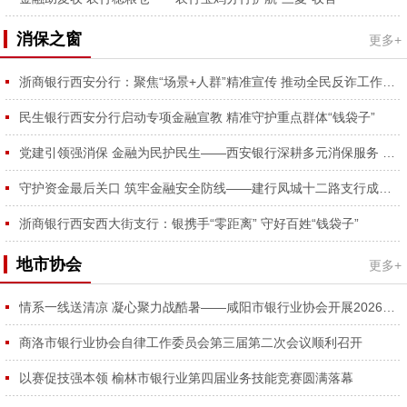
消保之窗
更多+
浙商银行西安分行：聚焦“场景+人群”精准宣传 推动全民反诈工作走深走实
民生银行西安分行启动专项金融宣教 精准守护重点群体“钱袋子”
党建引领强消保 金融为民护民生——西安银行深耕多元消保服务 守护金融消费者合法权益
守护资金最后关口 筑牢金融安全防线——建行凤城十二路支行成功拦截涉诈资金、为外省客户挽损2万元获锦旗
浙商银行西安西大街支行：银携手“零距离” 守好百姓“钱袋子”
地市协会
更多+
情系一线送清凉 凝心聚力战酷暑——咸阳市银行业协会开展2026年夏日送清凉慰问活动
商洛市银行业协会自律工作委员会第三届第二次会议顺利召开
以赛促技强本领 榆林市银行业第四届业务技能竞赛圆满落幕