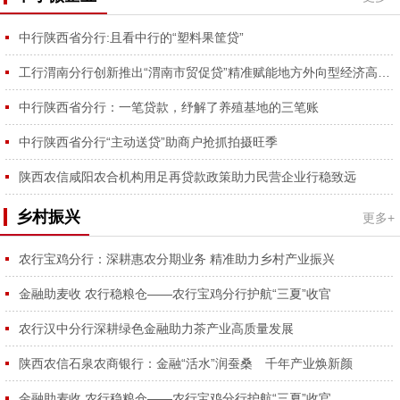
中行陕西省分行:且看中行的“塑料果筐贷”
工行渭南分行创新推出“渭南市贸促贷”精准赋能地方外向型经济高质量发展
中行陕西省分行：一笔贷款，纾解了养殖基地的三笔账
中行陕西省分行“主动送贷”助商户抢抓拍摄旺季
陕西农信咸阳农合机构用足再贷款政策助力民营企业行稳致远
乡村振兴
更多+
农行宝鸡分行：深耕惠农分期业务 精准助力乡村产业振兴
金融助麦收 农行稳粮仓——农行宝鸡分行护航“三夏”收官
农行汉中分行深耕绿色金融助力茶产业高质量发展
陕西农信石泉农商银行：金融“活水”润蚕桑 千年产业焕新颜
金融助麦收 农行稳粮仓——农行宝鸡分行护航“三夏”收官