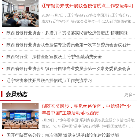
辽宁银协来陕开展联合授信试点工作交流学习
2026年7月7日，辽宁省银行业协会率国开行辽宁省分行、
农发行辽宁省分行等9家会员单位一行12人到访陕西省银行
业协会，开展联合授信试点工作交流学习活动。陕西省银
陕西省银行业协会：多措并举贯彻落实民营经济促进法 精准赋能省内民营经济高质量发展
行业协...
陕西省银行业协会联合授信专业委员会第一次常务委员会会议召开
陕西银行业：深耕金融宣教沃土 守护金融消费安全
陕西省银行业协会组织召开自律专业委员会第一次常务委员会会议
辽宁银协来陕开展联合授信试点工作交流学习
会员动态
更多+
跟随玄奘脚步，寻觅丝路传奇，中信银行“少
年看中国”主题活动落地西安
7月20日，“少年看中国”系列内容展映及主题分享活动落地
西安。“少年看中国”是中信银行携手《中国国家地理》杂
志社为亲子家庭特别打造的主题活动，旨在以精彩地理内
国开行陕西省分行：精准滴灌 激活交通基础设施建设新动能