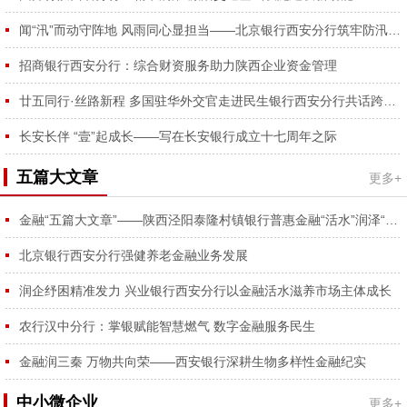
容...
闻“汛”而动守阵地 风雨同心显担当——北京银行西安分行筑牢防汛安全防线
招商银行西安分行：综合财资服务助力陕西企业资金管理
廿五同行·丝路新程 多国驻华外交官走进民生银行西安分行共话跨境合作
长安长伴 “壹”起成长——写在长安银行成立十七周年之际
五篇大文章
更多+
金融“五篇大文章”——陕西泾阳泰隆村镇银行普惠金融“活水”润泽“番茄红、蔬菜绿”
北京银行西安分行强健养老金融业务发展
润企纾困精准发力 兴业银行西安分行以金融活水滋养市场主体成长
农行汉中分行：掌银赋能智慧燃气 数字金融服务民生
金融润三秦 万物共向荣——西安银行深耕生物多样性金融纪实
中小微企业
更多+