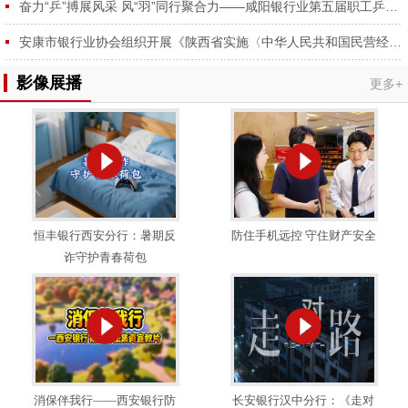
奋力“乒”搏展风采 风“羽”同行聚合力——咸阳银行业第五届职工乒羽球赛圆满举行
安康市银行业协会组织开展《陕西省实施〈中华人民共和国民营经济促进法〉办法》专题学习会
影像展播
更多+
恒丰银行西安分行：暑期反
防住手机远控 守住财产安全
诈守护青春荷包
消保伴我行——西安银行防
长安银行汉中分行：《走对