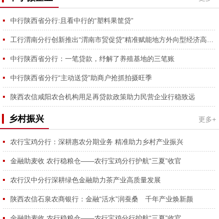
中行陕西省分行:且看中行的“塑料果筐贷”
工行渭南分行创新推出“渭南市贸促贷”精准赋能地方外向型经济高质量发展
中行陕西省分行：一笔贷款，纾解了养殖基地的三笔账
中行陕西省分行“主动送贷”助商户抢抓拍摄旺季
陕西农信咸阳农合机构用足再贷款政策助力民营企业行稳致远
乡村振兴
更多+
农行宝鸡分行：深耕惠农分期业务 精准助力乡村产业振兴
金融助麦收 农行稳粮仓——农行宝鸡分行护航“三夏”收官
农行汉中分行深耕绿色金融助力茶产业高质量发展
陕西农信石泉农商银行：金融“活水”润蚕桑 千年产业焕新颜
金融助麦收 农行稳粮仓——农行宝鸡分行护航“三夏”收官