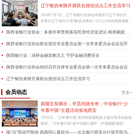
辽宁银协来陕开展联合授信试点工作交流学习
2026年7月7日，辽宁省银行业协会率国开行辽宁省分行、
农发行辽宁省分行等9家会员单位一行12人到访陕西省银行
业协会，开展联合授信试点工作交流学习活动。陕西省银
陕西省银行业协会：多措并举贯彻落实民营经济促进法 精准赋能省内民营经济高质量发展
行业协...
陕西省银行业协会联合授信专业委员会第一次常务委员会会议召开
陕西银行业：深耕金融宣教沃土 守护金融消费安全
陕西省银行业协会组织召开自律专业委员会第一次常务委员会会议
辽宁银协来陕开展联合授信试点工作交流学习
会员动态
更多+
跟随玄奘脚步，寻觅丝路传奇，中信银行“少
年看中国”主题活动落地西安
7月20日，“少年看中国”系列内容展映及主题分享活动落地
西安。“少年看中国”是中信银行携手《中国国家地理》杂
志社为亲子家庭特别打造的主题活动，旨在以精彩地理内
闻“汛”而动守阵地 风雨同心显担当——北京银行西安分行筑牢防汛安全防线