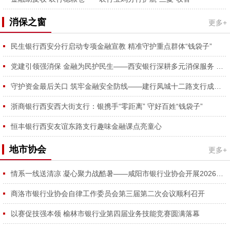
消保之窗
更多+
民生银行西安分行启动专项金融宣教 精准守护重点群体“钱袋子”
党建引领强消保 金融为民护民生——西安银行深耕多元消保服务 守护金融消费者合法权益
守护资金最后关口 筑牢金融安全防线——建行凤城十二路支行成功拦截涉诈资金、为外省客户挽损2万元获锦旗
浙商银行西安西大街支行：银携手“零距离” 守好百姓“钱袋子”
恒丰银行西安友谊东路支行趣味金融课点亮童心
地市协会
更多+
情系一线送清凉 凝心聚力战酷暑——咸阳市银行业协会开展2026年夏日送清凉慰问活动
商洛市银行业协会自律工作委员会第三届第二次会议顺利召开
以赛促技强本领 榆林市银行业第四届业务技能竞赛圆满落幕