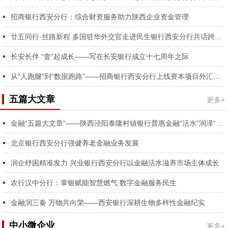
容...
招商银行西安分行：综合财资服务助力陕西企业资金管理
廿五同行·丝路新程 多国驻华外交官走进民生银行西安分行共话跨境合作
长安长伴 “壹”起成长——写在长安银行成立十七周年之际
从“人跑腿”到“数据跑路”——招商银行西安分行上线资本项目外汇登记RPA功能
五篇大文章
更多+
金融“五篇大文章”——陕西泾阳泰隆村镇银行普惠金融“活水”润泽“番茄红、蔬菜绿”
北京银行西安分行强健养老金融业务发展
润企纾困精准发力 兴业银行西安分行以金融活水滋养市场主体成长
农行汉中分行：掌银赋能智慧燃气 数字金融服务民生
金融润三秦 万物共向荣——西安银行深耕生物多样性金融纪实
中小微企业
更多+