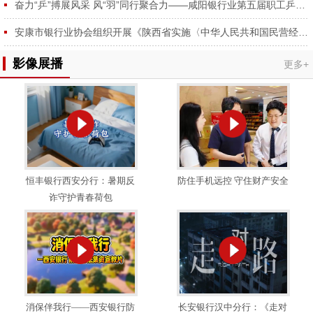
奋力“乒”搏展风采 风“羽”同行聚合力——咸阳银行业第五届职工乒羽球赛圆满举行
安康市银行业协会组织开展《陕西省实施〈中华人民共和国民营经济促进法〉办法》专题学习会
影像展播
更多+
恒丰银行西安分行：暑期反
防住手机远控 守住财产安全
诈守护青春荷包
消保伴我行——西安银行防
长安银行汉中分行：《走对