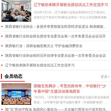
辽宁银协来陕开展联合授信试点工作交流学习
2026年7月7日，辽宁省银行业协会率国开行辽宁省分行、
农发行辽宁省分行等9家会员单位一行12人到访陕西省银行
业协会，开展联合授信试点工作交流学习活动。陕西省银
陕西省银行业协会：多措并举贯彻落实民营经济促进法 精准赋能省内民营经济高质量发展
行业协...
陕西省银行业协会联合授信专业委员会第一次常务委员会会议召开
陕西银行业：深耕金融宣教沃土 守护金融消费安全
陕西省银行业协会组织召开自律专业委员会第一次常务委员会会议
辽宁银协来陕开展联合授信试点工作交流学习
会员动态
更多+
跟随玄奘脚步，寻觅丝路传奇，中信银行“少
年看中国”主题活动落地西安
7月20日，“少年看中国”系列内容展映及主题分享活动落地
西安。“少年看中国”是中信银行携手《中国国家地理》杂
志社为亲子家庭特别打造的主题活动，旨在以精彩地理内
闻“汛”而动守阵地 风雨同心显担当——北京银行西安分行筑牢防汛安全防线