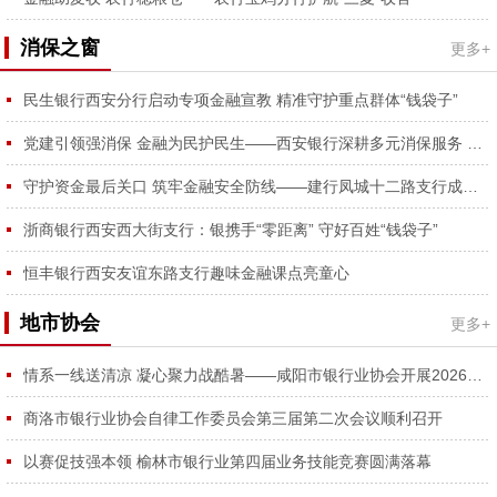
消保之窗
更多+
民生银行西安分行启动专项金融宣教 精准守护重点群体“钱袋子”
党建引领强消保 金融为民护民生——西安银行深耕多元消保服务 守护金融消费者合法权益
守护资金最后关口 筑牢金融安全防线——建行凤城十二路支行成功拦截涉诈资金、为外省客户挽损2万元获锦旗
浙商银行西安西大街支行：银携手“零距离” 守好百姓“钱袋子”
恒丰银行西安友谊东路支行趣味金融课点亮童心
地市协会
更多+
情系一线送清凉 凝心聚力战酷暑——咸阳市银行业协会开展2026年夏日送清凉慰问活动
商洛市银行业协会自律工作委员会第三届第二次会议顺利召开
以赛促技强本领 榆林市银行业第四届业务技能竞赛圆满落幕