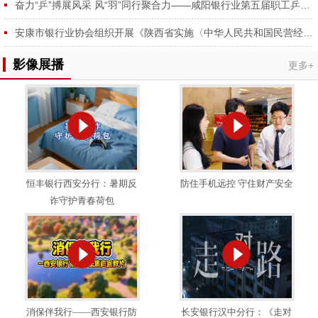
奋力“乒”搏展风采 风“羽”同行聚合力——咸阳银行业第五届职工乒羽球赛圆满举行
安康市银行业协会组织开展《陕西省实施〈中华人民共和国民营经济促进法〉办法》专题学习会
影像展播
更多+
恒丰银行西安分行：暑期反
防住手机远控 守住财产安全
诈守护青春荷包
消保伴我行——西安银行防
长安银行汉中分行：《走对