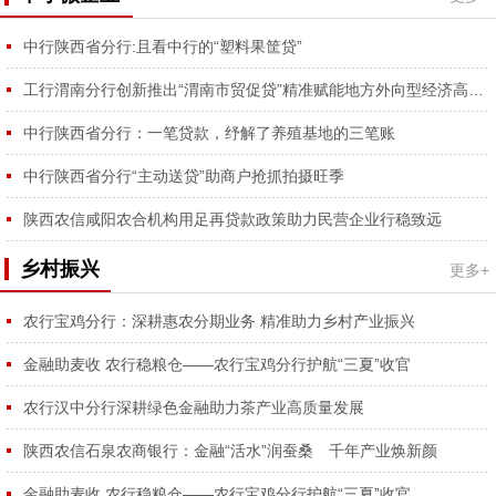
中行陕西省分行:且看中行的“塑料果筐贷”
工行渭南分行创新推出“渭南市贸促贷”精准赋能地方外向型经济高质量发展
中行陕西省分行：一笔贷款，纾解了养殖基地的三笔账
中行陕西省分行“主动送贷”助商户抢抓拍摄旺季
陕西农信咸阳农合机构用足再贷款政策助力民营企业行稳致远
乡村振兴
更多+
农行宝鸡分行：深耕惠农分期业务 精准助力乡村产业振兴
金融助麦收 农行稳粮仓——农行宝鸡分行护航“三夏”收官
农行汉中分行深耕绿色金融助力茶产业高质量发展
陕西农信石泉农商银行：金融“活水”润蚕桑 千年产业焕新颜
金融助麦收 农行稳粮仓——农行宝鸡分行护航“三夏”收官