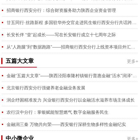
容...
招商银行西安分行：综合财资服务助力陕西企业资金管理
廿五同行·丝路新程 多国驻华外交官走进民生银行西安分行共话跨境合作
长安长伴 “壹”起成长——写在长安银行成立十七周年之际
从“人跑腿”到“数据跑路”——招商银行西安分行上线资本项目外汇登记RPA功能
五篇大文章
更多+
金融“五篇大文章”——陕西泾阳泰隆村镇银行普惠金融“活水”润泽“番茄红、蔬菜绿”
北京银行西安分行强健养老金融业务发展
润企纾困精准发力 兴业银行西安分行以金融活水滋养市场主体成长
农行汉中分行：掌银赋能智慧燃气 数字金融服务民生
金融润三秦 万物共向荣——西安银行深耕生物多样性金融纪实
中小微企业
更多+