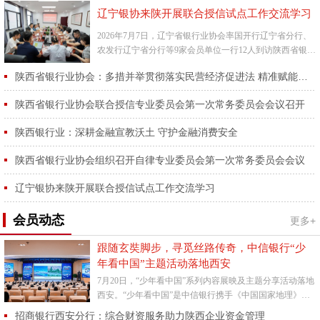
辽宁银协来陕开展联合授信试点工作交流学习
2026年7月7日，辽宁省银行业协会率国开行辽宁省分行、
农发行辽宁省分行等9家会员单位一行12人到访陕西省银行
业协会，开展联合授信试点工作交流学习活动。陕西省银
陕西省银行业协会：多措并举贯彻落实民营经济促进法 精准赋能省内民营经济高质量发展
行业协...
陕西省银行业协会联合授信专业委员会第一次常务委员会会议召开
陕西银行业：深耕金融宣教沃土 守护金融消费安全
陕西省银行业协会组织召开自律专业委员会第一次常务委员会会议
辽宁银协来陕开展联合授信试点工作交流学习
会员动态
更多+
跟随玄奘脚步，寻觅丝路传奇，中信银行“少
年看中国”主题活动落地西安
7月20日，“少年看中国”系列内容展映及主题分享活动落地
西安。“少年看中国”是中信银行携手《中国国家地理》杂
志社为亲子家庭特别打造的主题活动，旨在以精彩地理内
招商银行西安分行：综合财资服务助力陕西企业资金管理