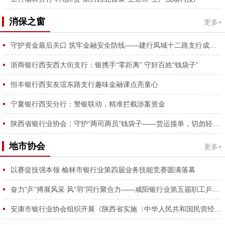
消保之窗
更多+
守护资金最后关口 筑牢金融安全防线——建行凤城十二路支行成功拦截涉诈资金、为外省客户挽损2万元获锦旗
浙商银行西安西大街支行：银携手“零距离” 守好百姓“钱袋子”
恒丰银行西安友谊东路支行趣味金融课点亮童心
宁夏银行西安分行：警银联动，精准拦截涉案资金
陕西省银行业协会：守护“两司两员”钱袋子——货运接单，切勿轻信垫付保证金骗局
地市协会
更多+
以赛促技强本领 榆林市银行业第四届业务技能竞赛圆满落幕
奋力“乒”搏展风采 风“羽”同行聚合力——咸阳银行业第五届职工乒羽球赛圆满举行
安康市银行业协会组织开展《陕西省实施〈中华人民共和国民营经济促进法〉办法》专题学习会