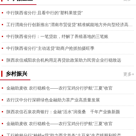
中行陕西省分行:且看中行的“塑料果筐贷”
工行渭南分行创新推出“渭南市贸促贷”精准赋能地方外向型经济高质量发展
中行陕西省分行：一笔贷款，纾解了养殖基地的三笔账
中行陕西省分行“主动送贷”助商户抢抓拍摄旺季
陕西农信咸阳农合机构用足再贷款政策助力民营企业行稳致远
乡村振兴
更多+
金融助麦收 农行稳粮仓——农行宝鸡分行护航“三夏”收官
农行汉中分行深耕绿色金融助力茶产业高质量发展
陕西农信石泉农商银行：金融“活水”润蚕桑 千年产业焕新颜
金融助麦收 农行稳粮仓——农行宝鸡分行护航“三夏”收官
工行榆林分行“种植e贷”助力西北首条“土豆米”生产线顺利投产