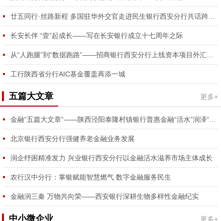
容...
廿五同行·丝路新程 多国驻华外交官走进民生银行西安分行共话跨境合作
长安长伴 “壹”起成长——写在长安银行成立十七周年之际
从“人跑腿”到“数据跑路”——招商银行西安分行上线资本项目外汇登记RPA功能
工行陕西省分行AIC基金覆盖再添一城
五篇大文章
更多+
金融“五篇大文章”——陕西泾阳泰隆村镇银行普惠金融“活水”润泽“番茄红、蔬菜绿”
北京银行西安分行强健养老金融业务发展
润企纾困精准发力 兴业银行西安分行以金融活水滋养市场主体成长
农行汉中分行：掌银赋能智慧燃气 数字金融服务民生
金融润三秦 万物共向荣——西安银行深耕生物多样性金融纪实
中小微企业
更多+