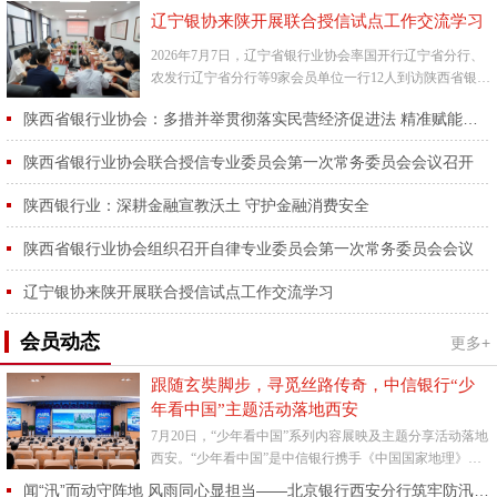
辽宁银协来陕开展联合授信试点工作交流学习
2026年7月7日，辽宁省银行业协会率国开行辽宁省分行、
农发行辽宁省分行等9家会员单位一行12人到访陕西省银行
业协会，开展联合授信试点工作交流学习活动。陕西省银
陕西省银行业协会：多措并举贯彻落实民营经济促进法 精准赋能省内民营经济高质量发展
行业协...
陕西省银行业协会联合授信专业委员会第一次常务委员会会议召开
陕西银行业：深耕金融宣教沃土 守护金融消费安全
陕西省银行业协会组织召开自律专业委员会第一次常务委员会会议
辽宁银协来陕开展联合授信试点工作交流学习
会员动态
更多+
跟随玄奘脚步，寻觅丝路传奇，中信银行“少
年看中国”主题活动落地西安
7月20日，“少年看中国”系列内容展映及主题分享活动落地
西安。“少年看中国”是中信银行携手《中国国家地理》杂
志社为亲子家庭特别打造的主题活动，旨在以精彩地理内
闻“汛”而动守阵地 风雨同心显担当——北京银行西安分行筑牢防汛安全防线