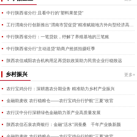
中行陕西省分行:且看中行的“塑料果筐贷”
工行渭南分行创新推出“渭南市贸促贷”精准赋能地方外向型经济高质量发展
中行陕西省分行：一笔贷款，纾解了养殖基地的三笔账
中行陕西省分行“主动送贷”助商户抢抓拍摄旺季
陕西农信咸阳农合机构用足再贷款政策助力民营企业行稳致远
乡村振兴
更多+
农行宝鸡分行：深耕惠农分期业务 精准助力乡村产业振兴
金融助麦收 农行稳粮仓——农行宝鸡分行护航“三夏”收官
农行汉中分行深耕绿色金融助力茶产业高质量发展
陕西农信石泉农商银行：金融“活水”润蚕桑 千年产业焕新颜
金融助麦收 农行稳粮仓——农行宝鸡分行护航“三夏”收官