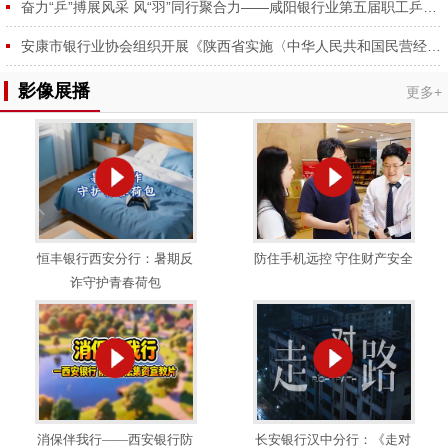
奋力“乒”搏展风采 风“羽”同行聚合力——咸阳银行业第五届职工乒羽球赛圆满举行
安康市银行业协会组织开展《陕西省实施〈中华人民共和国民营经济促进法〉办法》专题学习会
影像展播
更多+
恒丰银行西安分行：暑期反
防住手机远控 守住财产安全
诈守护青春荷包
消保伴我行——西安银行防
长安银行汉中分行：《走对