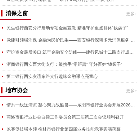
消保之窗
更多+
民生银行西安分行启动专项金融宣教 精准守护重点群体“钱袋子”
党建引领强消保 金融为民护民生——西安银行深耕多元消保服务 守护金融消费者合法权益
守护资金最后关口 筑牢金融安全防线——建行凤城十二路支行成功拦截涉诈资金、为外省客户挽损2万元获锦旗
浙商银行西安西大街支行：银携手“零距离” 守好百姓“钱袋子”
恒丰银行西安友谊东路支行趣味金融课点亮童心
地市协会
更多+
情系一线送清凉 凝心聚力战酷暑——咸阳市银行业协会开展2026年夏日送清凉慰问活动
商洛市银行业协会自律工作委员会第三届第二次会议顺利召开
以赛促技强本领 榆林市银行业第四届业务技能竞赛圆满落幕