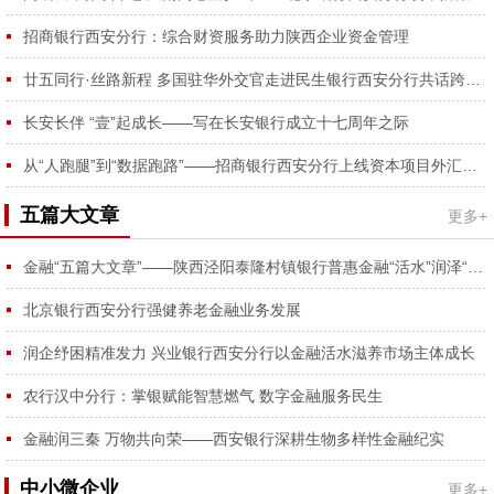
容...
招商银行西安分行：综合财资服务助力陕西企业资金管理
廿五同行·丝路新程 多国驻华外交官走进民生银行西安分行共话跨境合作
长安长伴 “壹”起成长——写在长安银行成立十七周年之际
从“人跑腿”到“数据跑路”——招商银行西安分行上线资本项目外汇登记RPA功能
五篇大文章
更多+
金融“五篇大文章”——陕西泾阳泰隆村镇银行普惠金融“活水”润泽“番茄红、蔬菜绿”
北京银行西安分行强健养老金融业务发展
润企纾困精准发力 兴业银行西安分行以金融活水滋养市场主体成长
农行汉中分行：掌银赋能智慧燃气 数字金融服务民生
金融润三秦 万物共向荣——西安银行深耕生物多样性金融纪实
中小微企业
更多+