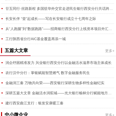
容...
廿五同行·丝路新程 多国驻华外交官走进民生银行西安分行共话跨境合作
长安长伴 “壹”起成长——写在长安银行成立十七周年之际
从“人跑腿”到“数据跑路”——招商银行西安分行上线资本项目外汇登记RPA功能
工行陕西省分行AIC基金覆盖再添一城
五篇大文章
更多+
润企纾困精准发力 兴业银行西安分行以金融活水滋养市场主体成长
农行汉中分行：掌银赋能智慧燃气 数字金融服务民生
金融润三秦 万物共向荣——西安银行深耕生物多样性金融纪实
深耕五篇大文章 金融活水润驼城——光大银行榆林分行赋能地方经济高质量发展
建行西安曲江支行：银发安康暖三秦
中小微企业
更多+