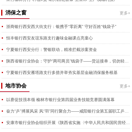
消保之窗
更多+
浙商银行西安西大街支行：银携手“零距离” 守好百姓“钱袋子”
恒丰银行西安友谊东路支行趣味金融课点亮童心
宁夏银行西安分行：警银联动，精准拦截涉案资金
陕西省银行业协会：守护“两司两员”钱袋子——货运接单，切勿轻信垫付保证金骗局
宁夏银行西安雁塔路支行多措并举夯实基层金融消保服务根基
地市协会
更多+
以赛促技强本领 榆林市银行业第四届业务技能竞赛圆满落幕
奋力“乒”搏展风采 风“羽”同行聚合力——咸阳银行业第五届职工乒羽球赛圆满举行
安康市银行业协会组织开展《陕西省实施〈中华人民共和国民营经济促进法〉办法》专题学习会