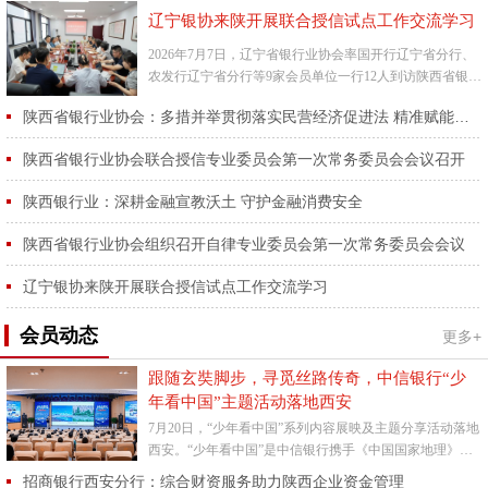
辽宁银协来陕开展联合授信试点工作交流学习
2026年7月7日，辽宁省银行业协会率国开行辽宁省分行、
农发行辽宁省分行等9家会员单位一行12人到访陕西省银行
业协会，开展联合授信试点工作交流学习活动。陕西省银
陕西省银行业协会：多措并举贯彻落实民营经济促进法 精准赋能省内民营经济高质量发展
行业协...
陕西省银行业协会联合授信专业委员会第一次常务委员会会议召开
陕西银行业：深耕金融宣教沃土 守护金融消费安全
陕西省银行业协会组织召开自律专业委员会第一次常务委员会会议
辽宁银协来陕开展联合授信试点工作交流学习
会员动态
更多+
跟随玄奘脚步，寻觅丝路传奇，中信银行“少
年看中国”主题活动落地西安
7月20日，“少年看中国”系列内容展映及主题分享活动落地
西安。“少年看中国”是中信银行携手《中国国家地理》杂
志社为亲子家庭特别打造的主题活动，旨在以精彩地理内
招商银行西安分行：综合财资服务助力陕西企业资金管理