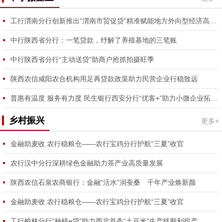
工行渭南分行创新推出“渭南市贸促贷”精准赋能地方外向型经济高质量发展
中行陕西省分行：一笔贷款，纾解了养殖基地的三笔账
中行陕西省分行“主动送贷”助商户抢抓拍摄旺季
陕西农信咸阳农合机构用足再贷款政策助力民营企业行稳致远
普惠有温度 服务有力度 民生银行西安分行“优客+”助力小微企业拓市纾困
乡村振兴
更多+
金融助麦收 农行稳粮仓——农行宝鸡分行护航“三夏”收官
农行汉中分行深耕绿色金融助力茶产业高质量发展
陕西农信石泉农商银行：金融“活水”润蚕桑 千年产业焕新颜
金融助麦收 农行稳粮仓——农行宝鸡分行护航“三夏”收官
工行榆林分行“种植e贷”助力西北首条“土豆米”生产线顺利投产