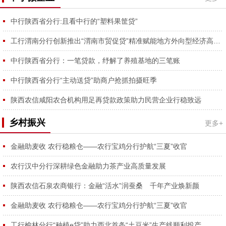
中行陕西省分行:且看中行的“塑料果筐贷”
工行渭南分行创新推出“渭南市贸促贷”精准赋能地方外向型经济高质量发展
中行陕西省分行：一笔贷款，纾解了养殖基地的三笔账
中行陕西省分行“主动送贷”助商户抢抓拍摄旺季
陕西农信咸阳农合机构用足再贷款政策助力民营企业行稳致远
乡村振兴
更多+
金融助麦收 农行稳粮仓——农行宝鸡分行护航“三夏”收官
农行汉中分行深耕绿色金融助力茶产业高质量发展
陕西农信石泉农商银行：金融“活水”润蚕桑 千年产业焕新颜
金融助麦收 农行稳粮仓——农行宝鸡分行护航“三夏”收官
工行榆林分行“种植e贷”助力西北首条“土豆米”生产线顺利投产