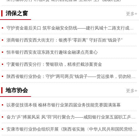
消保之窗
更多+
守护资金最后关口 筑牢金融安全防线——建行凤城十二路支行成功拦截涉诈资金、为外省客户挽损2万元获锦旗
浙商银行西安西大街支行：银携手“零距离” 守好百姓“钱袋子”
恒丰银行西安友谊东路支行趣味金融课点亮童心
宁夏银行西安分行：警银联动，精准拦截涉案资金
陕西省银行业协会：守护“两司两员”钱袋子——货运接单，切勿轻信垫付保证金骗局
地市协会
更多+
以赛促技强本领 榆林市银行业第四届业务技能竞赛圆满落幕
奋力“乒”搏展风采 风“羽”同行聚合力——咸阳银行业第五届职工乒羽球赛圆满举行
安康市银行业协会组织开展《陕西省实施〈中华人民共和国民营经济促进法〉办法》专题学习会