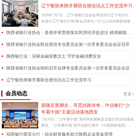
辽宁银协来陕开展联合授信试点工作交流学习
2026年7月7日，辽宁省银行业协会率国开行辽宁省分行、
农发行辽宁省分行等9家会员单位一行12人到访陕西省银行
业协会，开展联合授信试点工作交流学习活动。陕西省银
陕西省银行业协会：多措并举贯彻落实民营经济促进法 精准赋能省内民营经济高质量发展
行业协...
陕西省银行业协会联合授信专业委员会第一次常务委员会会议召开
陕西银行业：深耕金融宣教沃土 守护金融消费安全
陕西省银行业协会组织召开自律专业委员会第一次常务委员会会议
辽宁银协来陕开展联合授信试点工作交流学习
会员动态
更多+
跟随玄奘脚步，寻觅丝路传奇，中信银行“少
年看中国”主题活动落地西安
7月20日，“少年看中国”系列内容展映及主题分享活动落地
西安。“少年看中国”是中信银行携手《中国国家地理》杂
志社为亲子家庭特别打造的主题活动，旨在以精彩地理内
招商银行西安分行：综合财资服务助力陕西企业资金管理