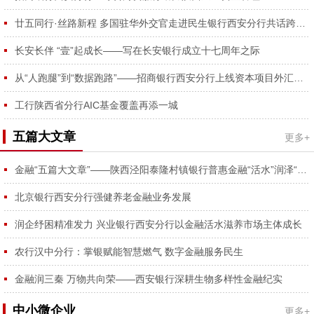
容...
廿五同行·丝路新程 多国驻华外交官走进民生银行西安分行共话跨境合作
长安长伴 “壹”起成长——写在长安银行成立十七周年之际
从“人跑腿”到“数据跑路”——招商银行西安分行上线资本项目外汇登记RPA功能
工行陕西省分行AIC基金覆盖再添一城
五篇大文章
更多+
金融“五篇大文章”——陕西泾阳泰隆村镇银行普惠金融“活水”润泽“番茄红、蔬菜绿”
北京银行西安分行强健养老金融业务发展
润企纾困精准发力 兴业银行西安分行以金融活水滋养市场主体成长
农行汉中分行：掌银赋能智慧燃气 数字金融服务民生
金融润三秦 万物共向荣——西安银行深耕生物多样性金融纪实
中小微企业
更多+