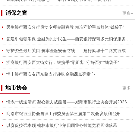
消保之窗
更多+
民生银行西安分行启动专项金融宣教 精准守护重点群体“钱袋子”
党建引领强消保 金融为民护民生——西安银行深耕多元消保服务 守护金融消费者合法权益
守护资金最后关口 筑牢金融安全防线——建行凤城十二路支行成功拦截涉诈资金、为外省客户挽损2万元获锦旗
浙商银行西安西大街支行：银携手“零距离” 守好百姓“钱袋子”
恒丰银行西安友谊东路支行趣味金融课点亮童心
地市协会
更多+
情系一线送清凉 凝心聚力战酷暑——咸阳市银行业协会开展2026年夏日送清凉慰问活动
商洛市银行业协会自律工作委员会第三届第二次会议顺利召开
以赛促技强本领 榆林市银行业第四届业务技能竞赛圆满落幕