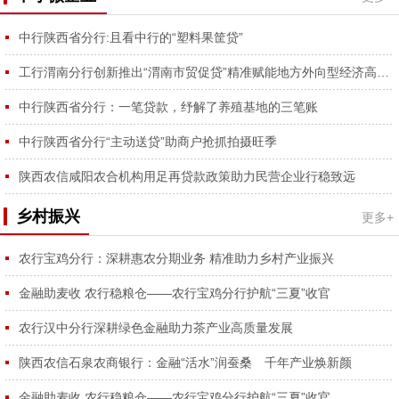
中行陕西省分行:且看中行的“塑料果筐贷”
工行渭南分行创新推出“渭南市贸促贷”精准赋能地方外向型经济高质量发展
中行陕西省分行：一笔贷款，纾解了养殖基地的三笔账
中行陕西省分行“主动送贷”助商户抢抓拍摄旺季
陕西农信咸阳农合机构用足再贷款政策助力民营企业行稳致远
乡村振兴
更多+
农行宝鸡分行：深耕惠农分期业务 精准助力乡村产业振兴
金融助麦收 农行稳粮仓——农行宝鸡分行护航“三夏”收官
农行汉中分行深耕绿色金融助力茶产业高质量发展
陕西农信石泉农商银行：金融“活水”润蚕桑 千年产业焕新颜
金融助麦收 农行稳粮仓——农行宝鸡分行护航“三夏”收官