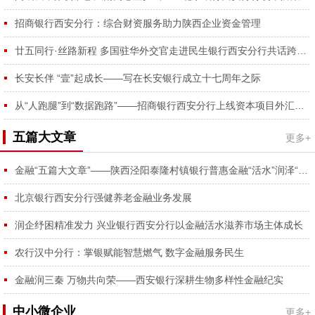
容...
招商银行西安分行：综合财资服务助力陕西企业资金管理
廿五同行·丝路新程 多国驻华外交官走进民生银行西安分行共话跨境合作
长安长伴 “壹”起成长——写在长安银行成立十七周年之际
从“人跑腿”到“数据跑路”——招商银行西安分行上线资本项目外汇登记RPA功能
五篇大文章
更多+
金融“五篇大文章”——陕西泾阳泰隆村镇银行普惠金融“活水”润泽“番茄红、蔬菜绿”
北京银行西安分行强健养老金融业务发展
润企纾困精准发力 兴业银行西安分行以金融活水滋养市场主体成长
农行汉中分行：掌银赋能智慧燃气 数字金融服务民生
金融润三秦 万物共向荣——西安银行深耕生物多样性金融纪实
中小微企业
更多+