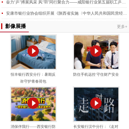
奋力“乒”搏展风采 风“羽”同行聚合力——咸阳银行业第五届职工乒羽球赛圆满举行
安康市银行业协会组织开展《陕西省实施〈中华人民共和国民营经济促进法〉办法》专题学习会
影像展播
更多+
恒丰银行西安分行：暑期反
防住手机远控 守住财产安全
诈守护青春荷包
消保伴我行——西安银行防
长安银行汉中分行：《走对