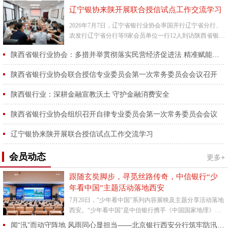
辽宁银协来陕开展联合授信试点工作交流学习
2026年7月7日，辽宁省银行业协会率国开行辽宁省分行、
农发行辽宁省分行等9家会员单位一行12人到访陕西省银行
业协会，开展联合授信试点工作交流学习活动。陕西省银
陕西省银行业协会：多措并举贯彻落实民营经济促进法 精准赋能省内民营经济高质量发展
行业协...
陕西省银行业协会联合授信专业委员会第一次常务委员会会议召开
陕西银行业：深耕金融宣教沃土 守护金融消费安全
陕西省银行业协会组织召开自律专业委员会第一次常务委员会会议
辽宁银协来陕开展联合授信试点工作交流学习
会员动态
更多+
跟随玄奘脚步，寻觅丝路传奇，中信银行“少
年看中国”主题活动落地西安
7月20日，“少年看中国”系列内容展映及主题分享活动落地
西安。“少年看中国”是中信银行携手《中国国家地理》杂
志社为亲子家庭特别打造的主题活动，旨在以精彩地理内
闻“汛”而动守阵地 风雨同心显担当——北京银行西安分行筑牢防汛安全防线